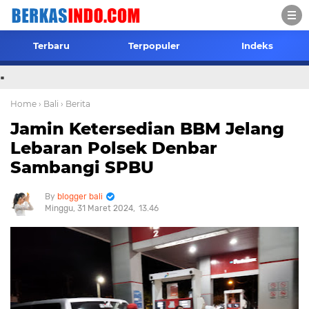
Terbaru
Terpopuler
Indeks
.
Home
› Bali
› Berita
Jamin Ketersedian BBM Jelang
Lebaran Polsek Denbar
Sambangi SPBU
blogger bali
Minggu, 31 Maret 2024
13.46