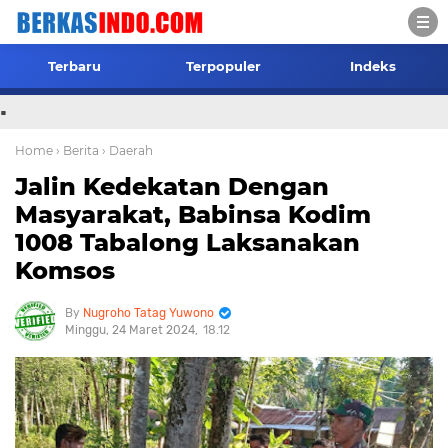
Terbaru
Terpopuler
Indeks
.
Home
› Berita
› Daerah
Jalin Kedekatan Dengan
Masyarakat, Babinsa Kodim
1008 Tabalong Laksanakan
Komsos
Nugroho Tatag Yuwono
Minggu, 24 Maret 2024
18.12