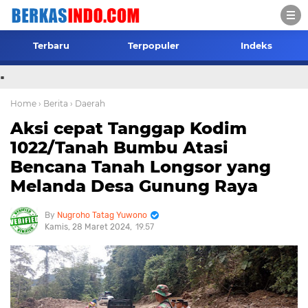
Terbaru
Terpopuler
Indeks
.
Home
› Berita
› Daerah
Aksi cepat Tanggap Kodim
1022/Tanah Bumbu Atasi
Bencana Tanah Longsor yang
Melanda Desa Gunung Raya
Nugroho Tatag Yuwono
Kamis, 28 Maret 2024
19.57