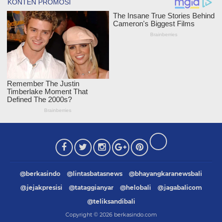
@berkasindo
@lintasbatasnews
@bhayangkaranewsbali
@jejakpresisi
@tataggianyar
@helobali
@jagabalicom
@teliksandibali
Copyright ©
2026
berkasindo.com